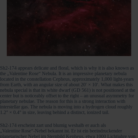
Sh2-174 appears delicate and floral, which is why it is also known as
the „Valentine Rose“ Nebula. It is an impressive planetary nebula
located in the constellation Cepheus, approximately 1,000 light-years
from Earth, with an angular size of about 20′ × 10′. What makes this
nebula special is that its white dwarf (GD 561) is not positioned at the
center but is noticeably offset to the right – an unusual asymmetry for
planetary nebulae. The reason for this is a strong interaction with
interstellar gas. The nebula is moving into a hydrogen cloud roughly
1.2° × 0.4° in size, leaving behind a distinct, ionized tail.
Sh2‑174 erscheint zart und blumig weshalb er auch als
„Valentine Rose“-Nebel bekannt ist. Er ist ein beeindruckender
planetarischer Nebel im Sternbild Kepheus, etwa 1000 Lichtjahre von