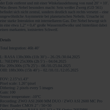
der Erde entfernt und mit einer Winkelausdehnung von rund 20’ × 10′.
Was diesen Nebel besonders macht: Sein weißer Zwerg (GD 561)
befindet sich nicht zentral, sondern deutlich nach rechts versetzt – eine
ungewöhnliche Asymmetrie bei planetarischen Nebeln. Ursache ist
eine starke Interaktion mit interstellarem Gas. Der Nebel bewegt sich
in eine etwa 1,2° × 0,4° große Wasserstoffwolke und hinterlässt dabei
einen markanten, ionisierten Schweif.
Details
Total Integration: 46h 40’
L: RASA 138x300s (11h 30’) – 26./29./30.04.2025
L: 76EDPH 25x300s (2h 5’) – 04.04.2025
Ha: 209x300s (17h 25’) – 08./10./25.04.2025
OIII: 188x300s (15h 40’) – 02./10./11./12.05.2025
FOV: 2.15°x1.43°
Pixel scale: 1.26″/pixel
Dithering: 2 pixels every 5 images
Gain: 100
Sensor temperature: -10°C
Recording: ZWO ASI 2600 MM DUO / ZWO ASI 2600 MC Pro
Filter: Baader CMOS 2’’ / 50×50
Optics: Celestron RASA 11’’ V2 + TS-Optics 76EDPH