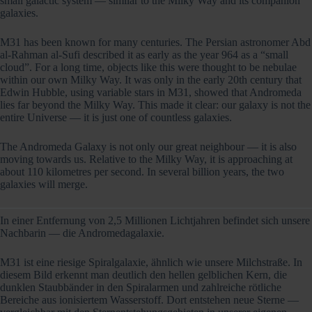
small galactic system — similar to the Milky Way and its companion
galaxies.
M31 has been known for many centuries. The Persian astronomer Abd
al-Rahman al-Sufi described it as early as the year 964 as a “small
cloud”. For a long time, objects like this were thought to be nebulae
within our own Milky Way. It was only in the early 20th century that
Edwin Hubble, using variable stars in M31, showed that Andromeda
lies far beyond the Milky Way. This made it clear: our galaxy is not the
entire Universe — it is just one of countless galaxies.
The Andromeda Galaxy is not only our great neighbour — it is also
moving towards us. Relative to the Milky Way, it is approaching at
about 110 kilometres per second. In several billion years, the two
galaxies will merge.
In einer Entfernung von 2,5 Millionen Lichtjahren befindet sich unsere
Nachbarin — die Andromedagalaxie.
M31 ist eine riesige Spiralgalaxie, ähnlich wie unsere Milchstraße. In
diesem Bild erkennt man deutlich den hellen gelblichen Kern, die
dunklen Staubbänder in den Spiralarmen und zahlreiche rötliche
Bereiche aus ionisiertem Wasserstoff. Dort entstehen neue Sterne —