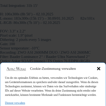
Total Integration: 31h 15‘
H: 106x300s (8h 50’) – 02.10.2025
L-mono: 183x300s (15h 15’) – 30.09/01.10.2025 82x/101x
L-RGB: 86x300s (7h 10’) – 02.10.2025
FOV: 3.3° x 2.2°
Pixel scale: 1.9″/pixel
Dithering: 2 pixels every 5 images
Gain: 100
Sensor temperature: -10°C
Recording: ZWO ASI 2600MM DUO / ZWO ASI 2600MC
Filter: Baader Luminance 2‘‘ / Baader Ultra Narrowband 2‘‘
Optics: Askar SQA85 (mono) / TS Optics 76 EDPH (RGB)
Guiding: ASI 120 (ZWO OAG-L)
Cookie-Zustimmung verwalten
Mount: ZWO AM5N (mono) / Celestron AVX (RGB)
Control: ZWO ASIAIR Plus (mono) / ZWO ASIAIR MINI (RGB)
Software: PixInsight + Photoshop
Um dir ein optimales Erlebnis zu bieten, verwenden wir Technologien wie Cookies,
Darks: 30
um Geräteinformationen zu speichern und/oder darauf zuzugreifen. Wenn du diesen
Flats: 20
Technologien zustimmst, können wir Daten wie das Surfverhalten oder eindeutige
Flat-Darks: 20
IDs auf dieser Website verarbeiten. Wenn du deine Zustimmung nicht erteilst oder
zurückziehst, können bestimmte Merkmale und Funktionen beeinträchtigt werden.
Dienste verwalten