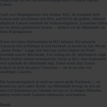
vergleichbar mit den Sternentstehungsgebieten in unserer eigenen
Galaxis.
Auch zwei Begleitgalaxien sind sichtbar: M32, die kompakte helle
Galaxie nahe am Zentrum von M31, und M110, die größere, diffusere
elliptische Galaxie unterhalb der Andromedagalaxie. Zusammen bilden
sie ein kleines galaktisches System — ähnlich wie die Milchstraße mit
ihren Begleitgalaxien.
Schon seit vielen Jahrhunderten ist M31 bekannt. Der persische
Astronom Abd al-Rahman al-Sufi beschrieb sie bereits im Jahr 964 als
„kleine Wolke“. Lange Zeit hielt man solche Objekte für Nebel
innerhalb unserer Milchstraße. Erst Anfang des 20. Jahrhunderts zeigte
Edwin Hubble anhand veränderlicher Sterne in M31, dass Andromeda
weit außerhalb der Milchstraße liegt. Damit wurde klar: Unsere
Galaxis ist nicht das ganze Universum — sie ist nur eine von
unzähligen Galaxien.
Die Andromedagalaxie ist nicht nur unsere große Nachbarin — sie
kommt uns auch näher. Relativ zur Milchstraße bewegt sie sich mit
etwa 110 Kilometern pro Sekunde auf uns zu. In einigen Milliarden
Jahren werden beide Galaxien miteinander verschmelzen.
Details