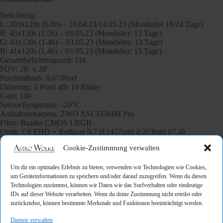
Belichtung:
L: 203x120s (6.8h) – 29.04.23/14.05.23 (Mondalter 18/24 Tage)
R: 45x120s (1.5h) – 03.05.23 (Mondalter: 13 Tage)
G: 43x120s (1.4h) – 03.05.23 (Mondalter: 13 Tage)
B: 41x120s (1.4h) – 03.05.23 (Mondalter: 13 Tage)
Gesamtbelichtungszeit: 11h
FOV: 28‘ x 28‘
Pixelmaßstab: 0,6“/Pixel
Dithering: 2 Pixel alle 10 Bilder
Gain: 100
SensorTemperatur: -20°C
Aufnahmekamera: ZWO ASI 533MM Pro
Filter: Baader CMOS LRGB
Optik: C8 EHD + Reducer 0.7 (f:1477mm d:203mm f/7.4)
Guiding: OAG + ZWO ASI 220 MM
Cookie-Zustimmung verwalten
Montierung: iOptron CEM70
Steuerung: ZWO ASIAIR Plus
Bildbearbeitung: PixInsight
Um dir ein optimales Erlebnis zu bieten, verwenden wir Technologien wie Cookies,
Darks: 30
um Geräteinformationen zu speichern und/oder darauf zuzugreifen. Wenn du diesen
Flats: je 30
Technologien zustimmst, können wir Daten wie das Surfverhalten oder eindeutige
Flat-Darks: 30
IDs auf dieser Website verarbeiten. Wenn du deine Zustimmung nicht erteilst oder
Bias: —
zurückziehst, können bestimmte Merkmale und Funktionen beeinträchtigt werden.
Dienste verwalten