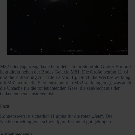
M82 oder Zigarrengalaxie befindet sich im Sternbild Großer Bär und
liegt direkt neben der Bodes Galaxie M81. Die Größe beträgt 11’x4′
und die Entfernung zur Erde 12 Mio. Lj. Durch die Wechselwirkung
mit M81 wurde die Sternentstehung in M82 stark angeregt, was auch
die Ursache für die rot leuchtenden Gase, die senkrecht aus der
Galaxienebene austreten, ist.
Fazit
Lohnenswert ist sicherlich H-alpha für die roten „Jets“. Die
Nachbearbeitung war schwierig und ist nicht gut gelungen.
Aufnahmedetails