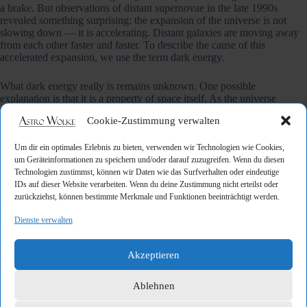
a brake. But observations of distant supernovae in the late 1990s
revealed something surprising: the expansion of the universe is not
slowing down — it is accelerating. Distant galaxies are moving away
from each other faster and faster. To describe the cause of this
accelerated expansion, we use the term dark energy.
What dark energy really is remains unknown. One possible
explanation is that it is a property of space itself. As the universe
expands and more space is created, this energy becomes increasingly
Cookie-Zustimmung verwalten
important. In today’s standard model of cosmology, dark energy makes
up about 68% of the universe — more than normal matter and dark
matter combined. So the universe is strangely paradoxical: everything
Um dir ein optimales Erlebnis zu bieten, verwenden wir Technologien wie Cookies,
we can see directly — stars, galaxies, nebulae, and planets — is only a
um Geräteinformationen zu speichern und/oder darauf zuzugreifen. Wenn du diesen
small cosmic fraction. Most of the universe remains invisible. We do
Technologien zustimmst, können wir Daten wie das Surfverhalten oder eindeutige
not yet know what dark matter and dark energy are. But we can clearly
IDs auf dieser Website verarbeiten. Wenn du deine Zustimmung nicht erteilst oder
observe what they do.
zurückziehst, können bestimmte Merkmale und Funktionen beeinträchtigt werden.
Dienste verwalten
Akzeptieren
VORHERIGER
NÄCHSTE
Ablehnen