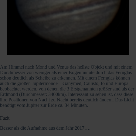
Am Himmel nach Mond und Venus das hellste Objekt und mit einem
Durchmesser von weniger als einer Bogenminute durch das Fernglas
schon deutlich als Scheibe zu erkennen. Mit einem Fernglas können
auch die großen Jupitermonde – Ganymed, Callisto, Io und Europa –
beobachtet werden, von denen die 3 Erstgenannten größer sind als der
Erdmond (Durchmesser: 3400km). Interessant zu sehen ist, dass diese
ihre Positionen von Nacht zu Nacht bereits deutlich ändern. Das Licht
benötigt vom Jupiter zur Erde ca. 34 Minuten.
Fazit
Besser als die Aufnahme aus dem Jahr 2017….