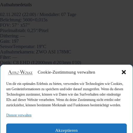
Aufnahmedetails
02.11.2022 (22:00) / Mondalter: 07 Tage
Belichtung: 5600×0,015s
FOV: 57′‘ x57’′
Pixelmaßstab: 0,25“/Pixel
Dithering: —
Gain: 197
SensorTemperatur: 19°C
Aufnahmekamera: ZWO ASI 178MC
Filter: —
Optik: C8 EHD (f:2000mm d:203mm f/10)
Guiding: —
Cookie-Zustimmung verwalten
Montierung: iOptron CEM70
Steuerung: ZWO ASIAIR Plus
Bildbearbeitung: AstroSurface
Um dir ein optimales Erlebnis zu bieten, verwenden wir Technologien wie Cookies,
Darks: —
um Geräteinformationen zu speichern und/oder darauf zuzugreifen. Wenn du diesen
Flats: —
Technologien zustimmst, können wir Daten wie das Surfverhalten oder eindeutige
Flat-Darks: —
IDs auf dieser Website verarbeiten. Wenn du deine Zustimmung nicht erteilst oder
Bias: —
zurückziehst, können bestimmte Merkmale und Funktionen beeinträchtigt werden.
Dienste verwalten
Akzeptieren